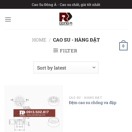
Chuyển
Cao Su Đông Á - Cao su chất, giá tốt nhất
đến
nội
dung
HOME
/
CAO SU - HÀNG ĐẶT
0
FILTER
CAO SU - HÀNG ĐẶT
Đệm cao su chống va đập