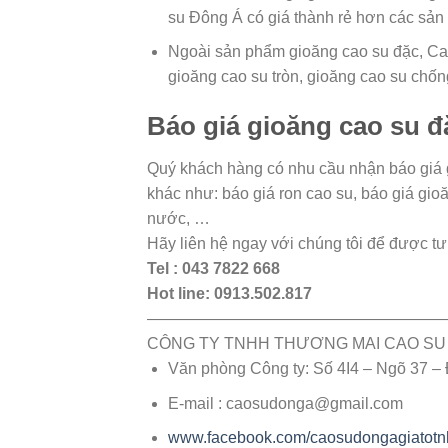
su Đông Á có giá thành rẻ hơn các sả
Ngoài sản phẩm gioăng cao su đặc, Cao
gioăng cao su tròn, gioăng cao su chốn
Báo giá gioăng cao su đ
Quý khách hàng có nhu cầu nhận báo giá g
khác như: báo giá ron cao su, báo giá gio
nước, …
Hãy liên hệ ngay với chúng tôi để được tư
Tel : 043 7822 668
Hot line: 0913.502.817
——————————————————
CÔNG TY TNHH THƯƠNG MAI CAO SU
Văn phòng Công ty: Số 4I4 – Ngõ 37 –
E-mail : caosudonga@gmail.com
www.facebook.com/caosudongagiatotn