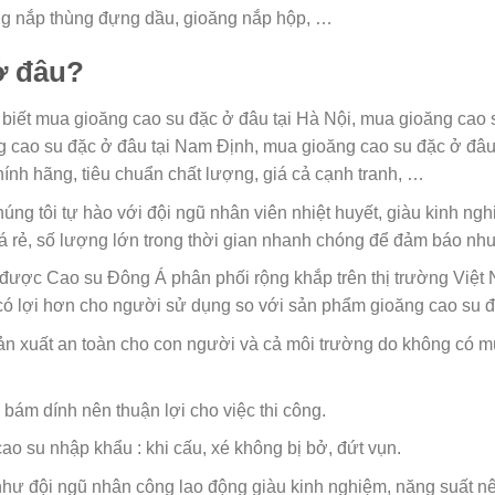
ng nắp thùng đựng dầu, gioăng nắp hộp, …
ở đâu?
biết mua gioăng cao su đặc ở đâu tại Hà Nội, mua gioăng cao
g cao su đặc ở đâu tại Nam Định, mua gioăng cao su đặc ở đâ
nh hãng, tiêu chuẩn chất lượng, giá cả cạnh tranh, …
úng tôi tự hào với đội ngũ nhân viên nhiệt huyết, giàu kinh n
á rẻ, số lượng lớn trong thời gian nhanh chóng để đảm báo nh
được Cao su Đông Á phân phối rộng khắp trên thị trường Việt
có lợi hơn cho người sử dụng so với sản phẩm gioăng cao su 
 xuất an toàn cho con người và cả môi trường do không có mù
bám dính nên thuận lợi cho việc thi công.
cao su nhập khẩu : khi cấu, xé không bị bở, đứt vụn.
như đội ngũ nhân công lao động giàu kinh nghiệm, năng suất 