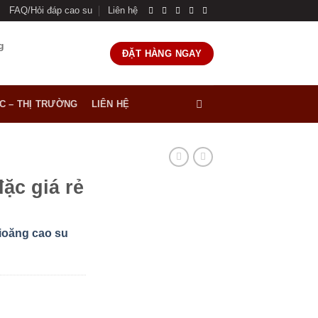
FAQ/Hỏi đáp cao su
Liên hệ
g
ĐẶT HÀNG NGAY
ỨC – THỊ TRƯỜNG
LIÊN HỆ
ặc giá rẻ
ioăng cao su