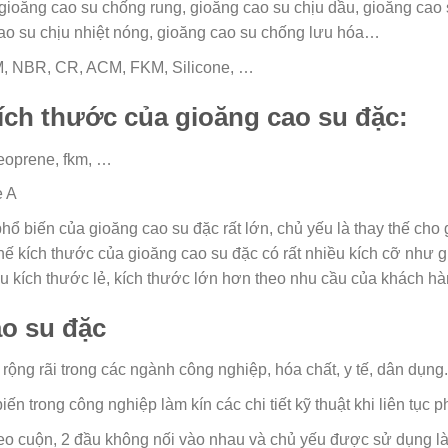
 gioăng cao su chống rung, gioăng cao su chịu dầu, gioăng cao s
cao su chịu nhiệt nóng, gioăng cao su chống lưu hóa…
, NBR, CR, ACM, FKM, Silicone, …
kích thước của gioăng cao su đặc:
neoprene, fkm, …
e A
ổ biến của gioăng cao su đặc rất lớn, chủ yếu là thay thế cho 
ế kích thước của gioăng cao su đặc có rất nhiều kích cỡ như gioă
iều kích thước lẻ, kích thước lớn hơn theo nhu cầu của khách hà
o su đặc
ng rãi trong các ngành công nghiệp, hóa chất, y tế, dân dụng.
 trong công nghiệp làm kín các chi tiết kỹ thuật khi liên tục ph
eo cuộn, 2 đầu không nối vào nhau và chủ yếu được sử dụng là