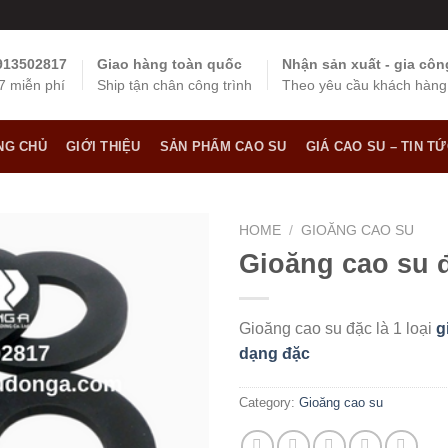
0913502817
Giao hàng toàn quốc
Nhận sản xuất - gia côn
7 miễn phí
Ship tận chân công trình
Theo yêu cầu khách hàng
NG CHỦ
GIỚI THIỆU
SẢN PHẨM CAO SU
GIÁ CAO SU – TIN T
HOME
/
GIOĂNG CAO SU
Gioăng cao su đ
Gioăng cao su đặc là 1 loại
g
dạng đặc
Category:
Gioăng cao su