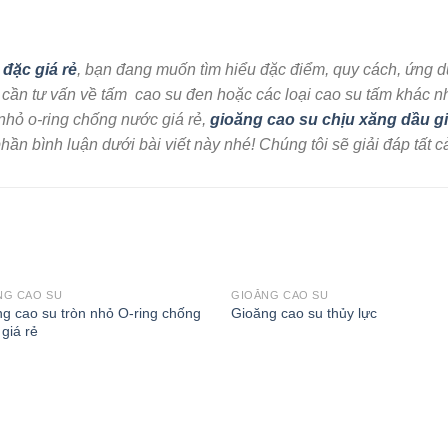
đặc giá rẻ
, bạn đang muốn tìm hiểu đặc điểm, quy cách, ứng d
n tư vấn về tấm cao su đen hoặc các loại cao su tấm khác như
 nhỏ o-ring chống nước giá rẻ,
gioăng cao su chịu xăng dầu gi
hần bình luận dưới bài viết này nhé! Chúng tôi sẽ giải đáp tất c
NG CAO SU
GIOĂNG CAO SU
g cao su tròn nhỏ O-ring chống
Gioăng cao su thủy lực
giá rẻ