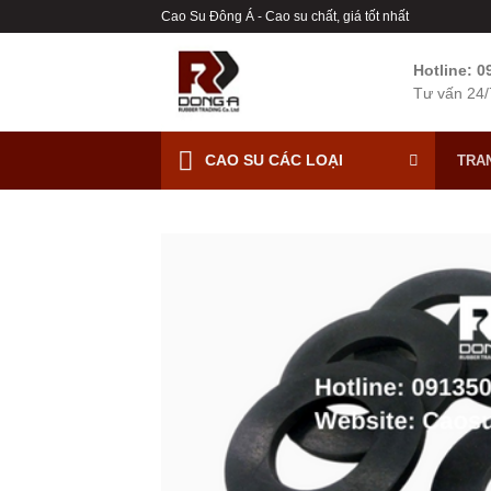
Chuyển
Cao Su Đông Á - Cao su chất, giá tốt nhất
đến
nội
Hotline: 
dung
Tư vấn 24/
CAO SU CÁC LOẠI
TRA