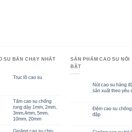
O SU BÁN CHẠY NHẤT
SẢN PHẨM CAO SU NỔI
BẬT
Trục lô cao su
Nút cao su hàng đ
sản xuất theo yêu 
Tấm cao su chống
rung dày 1mm, 2mm,
Đệm cao su chống
3mm,4mm, 5mm,
đập
10mm, 20mm
Gioăng cao su chịu