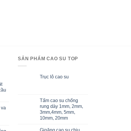
CAO SU THỦY LỢI, TH
Gioăng cao su chữ P
củ tỏi
SẢN PHẨM CAO SU TOP
Trục lô cao su
ặt
cầu
Tấm cao su chống
rung dày 1mm, 2mm,
 va
3mm,4mm, 5mm,
10mm, 20mm
Gioăng cao su chịu