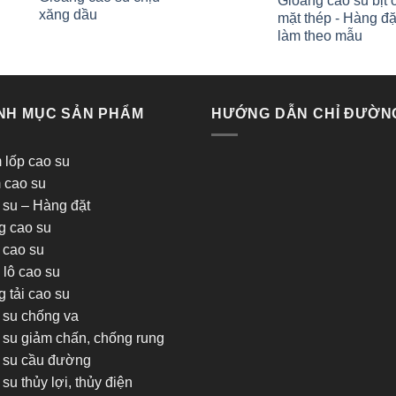
Gioăng cao su bịt 
xăng dầu
mặt thép - Hàng đặ
làm theo mẫu
NH MỤC SẢN PHẨM
HƯỚNG DẪN CHỈ ĐƯỜN
 lốp cao su
 cao su
 su – Hàng đặt
g cao su
 cao su
 lô cao su
 tải cao su
 su chống va
su giảm chấn, chống rung
 su cầu đường
su thủy lợi, thủy điện