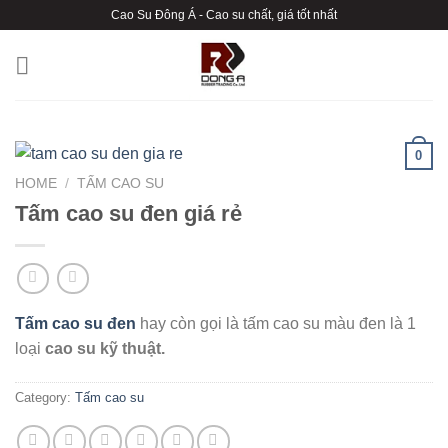
Chuyển
Cao Su Đông Á - Cao su chất, giá tốt nhất
đến
nội
dung
0
HOME
/
TẤM CAO SU
Tấm cao su đen giá rẻ
Tấm cao su đen
hay còn gọi là tấm cao su màu đen là 1
loại
cao su kỹ thuật.
Category:
Tấm cao su