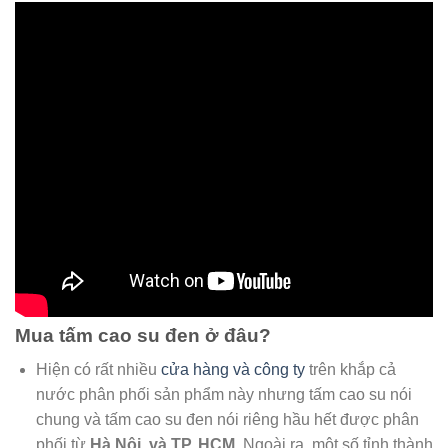
Mua tấm cao su đen ở đâu?
Hiện có rất nhiều
cửa hàng và công ty
trên khắp cả
nước phân phối sản phẩm này nhưng tấm cao su nói
chung và tấm cao su đen nói riêng hầu hết được phân
phối từ
Hà Nội, và TP. HCM.
Ngoài ra, một số tỉnh thành