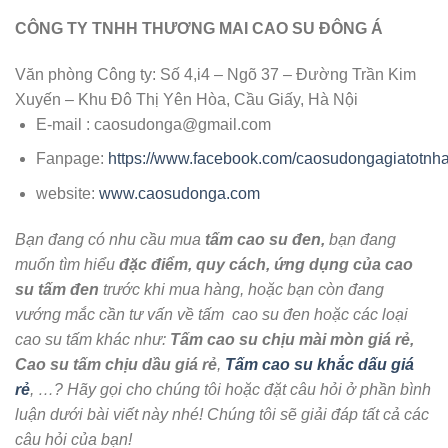
CÔNG TY TNHH THƯƠNG MAI CAO SU ĐÔNG Á
Văn phòng Công ty: Số 4,i4 – Ngõ 37 – Đường Trần Kim
Xuyến – Khu Đô Thị Yên Hòa, Cầu Giấy, Hà Nội
E-mail : caosudonga@gmail.com
Fanpage:
https://www.facebook.com/caosudongagiatotnha
website:
www.caosudonga.com
Bạn đang có nhu cầu mua
tấm cao su đen,
bạn đang
muốn tìm hiểu
đặc điểm, quy cách, ứng dụng của cao
su tấm đen
trước khi mua hàng, hoặc bạn còn đang
vướng mắc cần tư vấn về
tấm
cao su
đen hoặc các loại
cao su tấm khác như:
Tấm cao su chịu mài mòn giá rẻ,
Cao su tấm chịu dầu giá rẻ
,
Tấm cao su khắc dấu giá
rẻ
,
…? Hãy gọi cho chúng tôi hoặc đặt câu hỏi ở phần bình
luận dưới bài viết này nhé! Chúng tôi sẽ giải đáp tất cả các
câu hỏi của bạn!