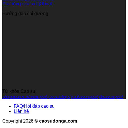
Phụ tùng cao su kỹ thuật
Hướng dẫn chỉ đường
Từ khóa Cao su
Bóng hơi cao su thử nước giá rẻ
Cao su Đông Á
trục lô cao su giá rẻ
tấm cao su giá rẻ
FAQ/Hỏi đáp cao su
Liên hệ
Copyright 2026 ©
caosudonga.com