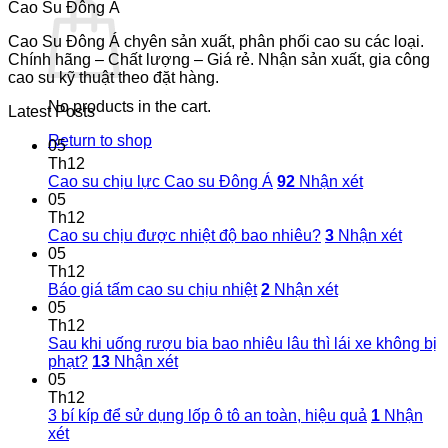
Cao Su Đông Á
Cao Su Đông Á chyên sản xuất, phân phối cao su các loại.
Chính hãng – Chất lượng – Giá rẻ. Nhận sản xuất, gia công
cao su kỹ thuật theo đặt hàng.
No products in the cart.
Latest Posts
Return to shop
05
Th12
Cao su chịu lực Cao su Đông Á
92
Nhận xét
05
Th12
Cao su chịu được nhiệt độ bao nhiêu?
3
Nhận xét
05
Th12
Báo giá tấm cao su chịu nhiệt
2
Nhận xét
05
Th12
Sau khi uống rượu bia bao nhiêu lâu thì lái xe không bị
phạt?
13
Nhận xét
05
Th12
3 bí kíp để sử dụng lốp ô tô an toàn, hiệu quả
1
Nhận
xét