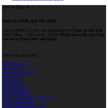
Cao Su Đông Á
Cao su chất, giá tốt nhất
Cao su Đông Á chyên sản xuất, phân phối
cao su các loại
.
Chính hãng - Chất lượng - Giá rẻ.
Nhận sản xuất, gia công
cao su kỹ thuật theo đặt hàng
.
Danh mục sản phẩm
Săm lốp cao su
Tấm cao su
Cao su – Hàng đặt
Bóng cao su
Ống cao su
Trục lô cao su
Băng tải cao su
Cao su chống va
Cao su giảm chấn, chống rung
Cao su cầu đường
Cao su thủy lợi, thủy điện