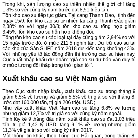
Trong khi, sản lượng cao su thiên nhiên thế giới chỉ tăng
1,3% so với cùng kỳ năm trước đạt 8,51 triệu tấn.
Tồn kho cao su tiếp tục giảm. Tại cảng Thanh Đảo, tính đến
ngày 15/9, tồn kho cao su tự nhiên tại cảng Thanh Đảo giảm
2,38% so với ngày 30/8; tồn kho cao su tổng hợp giảm
3,45%; tồn kho cao su hỗn hợp không đổi.
Tổng tồn kho cao su các loại tại đây cũng giảm 2,94% so với
15 ngày trước đó, ở mức 211,5 nghìn tấn. Dự trữ cao su tại
các kho của Sàn SHFE năm 2018 dự kiến tăng khoảng 43%.
Với những yếu tố tác động đến thị trường cao su hiện nay,
Cục xuất nhập khẩu dự đoán: “giá cao su dự báo vẫn duy trì
ở mức tương đối thấp trong thời gian tới”.
Xuất khẩu cao su Việt Nam giảm
Theo Cục xuất nhập khẩu, xuất khẩu cao su trong tháng 9
giảm 6,5% về lượng và giảm 5,5% về trị giá so với tháng 8,
ước đạt 160.000 tấn, trị giá 206 triệu USD;
Như vậy xuất khẩu Việt Nam cao su tăng 6,8% về lượng
nhưng giảm 12,7% về trị giá so với cùng kỳ năm ngoái.
Tính lũy kế 9 tháng đầu năm, xuất khẩu cao su đạt 1,03 triệu
tấn, trị giá 1,43 tỷ USD, tăng 9,1% về lượng nhưng giảm
11,3% về giá trị so với cùng kỳ năm 2017.
Một thông tin khác, theo Tổng cục Hải quan, trong tháng 8,