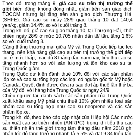
Theo đó, trong tháng 9,
giá cao su trên thị trường thế
giới
biến động không đồng nhất, giảm trên sàn giao dịch
TOCOM nhưng lại tăng trên sàn giao dịch Thượng Hải
(SHFE). Giá cao su ngày 28/9 giao tháng 10 đạt 140,4
yen/kg, giảm 14,4% so với cuối tháng 8.
Trong khi đó, giá cao su giao tháng 10, tại Thượng Hải, chốt
phiên ngày 28/9 ở mức 10.705 nhân dân tệ/ tấn, tăng 1,6%
so với cuối tháng 8.
Căng thẳng thương mại giữa Mỹ và Trung Quốc tiếp tục leo
thang, nên khả năng giá cao su trên thị trường thế giới tiếp
tục ở mức thấp, mặc dù 8 tháng đầu năm nay, tiêu thụ cao su
tăng nhanh hơn so với sản lượng và tồn kho cao su tại
Trung Quốc giảm.
Trung Quốc dự kiến đánh thuế 10% đối với các sản phẩm
lốp xe và cao su tổng hợp các loại có nguồn gốc từ Mỹ hoặc
Canada. Quyết định được đưa ra sau đợt áp thuế lần thứ ba
của Mỹ đối với hàng hóa Trung Quốc từ ngày 24/9.
Chiều ngược lại, danh sách các sản phẩm của Trung Quốc
xuất khẩu sang Mỹ phải chịu thuế 10% gồm nhiều loại sản
phẩm cao su tổng hợp như cao su neoprene và các sản
phẩm lốp xe.
Trong khi đó, theo báo cáo cập nhật của Hiệp hội Các nước
sản xuất cao su thiên nhiên (ANRPC), trong khi tiêu thụ cao
su thiên nhiên thế giới trong tám tháng đầu năm 2018 ghi
nhận tốc độ tăng trưởng nhanh là 5,5% và đạt 9,34 triệu tấn.