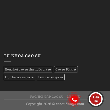
TỪ KHÓA CAO SU
Bóng hơi cao su thử nước giá rẻ
Cao su Đông Á
trục lô cao su giá rẻ
tấm cao su giá rẻ
FAQ/HỎI ĐÁP CAO SU
LIÊN HỆ
Copyright 2026 ©
caosudonga.com