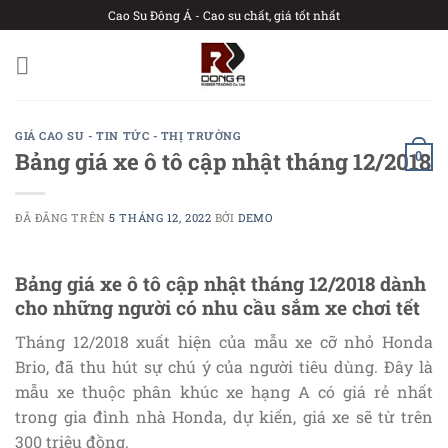
Chuyển
Cao Su Đông Á - Cao su chất, giá tốt nhất
đến
nội
dung
GIÁ CAO SU - TIN TỨC - THỊ TRƯỜNG
Bảng giá xe ô tô cập nhật tháng 12/2018
0
ĐÃ ĐĂNG TRÊN
5 THÁNG 12, 2022
BỞI
DEMO
Bảng giá xe ô tô cập nhật tháng 12/2018 dành
cho những người có nhu cầu sắm xe chơi tết
Tháng 12/2018 xuất hiện của mẫu xe cỡ nhỏ Honda
Brio, đã thu hút sự chú ý của người tiêu dùng. Đây là
mẫu xe thuộc phân khúc xe hạng A có giá rẻ nhất
trong gia đình nhà Honda, dự kiến, giá xe sẽ từ trên
300 triệu đồng.