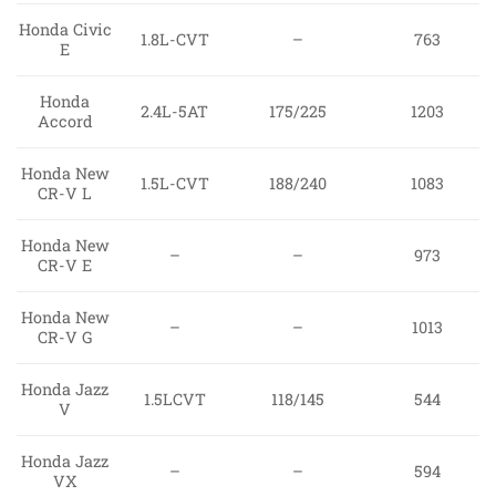
Honda Civic
1.8L-CVT
–
763
E
Honda
2.4L-5AT
175/225
1203
Accord
Honda New
1.5L-CVT
188/240
1083
CR-V L
Honda New
–
–
973
CR-V E
Honda New
–
–
1013
CR-V G
Honda Jazz
1.5LCVT
118/145
544
V
Honda Jazz
–
–
594
VX