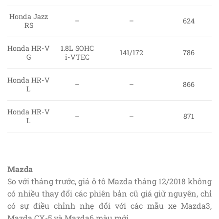
Honda Jazz
–
–
624
RS
Honda HR-V
1.8L SOHC
141/172
786
G
i-VTEC
Honda HR-V
–
–
866
L
Honda HR-V
–
–
871
L
Mazda
So với tháng trước, giá ô tô Mazda tháng 12/2018 không
có nhiều thay đổi các phiên bản cũ giá giữ nguyên, chỉ
có sự điều chỉnh nhẹ đối với các mẫu xe Mazda3,
Mazda CX-5 và Mazda6 màu mới.