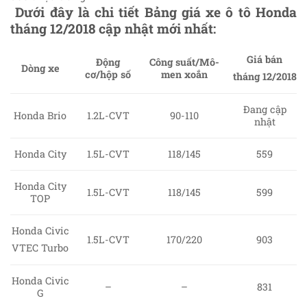
Dưới đây là chi tiết Bảng giá xe ô tô Honda
tháng 12/2018 cập nhật mới nhất:
Giá bán
Động
Công suất/Mô-
Dòng xe
cơ/hộp số
men xoắn
tháng 12/2018
Đang cập
Honda Brio
1.2L-CVT
90-110
nhật
Honda City
1.5L-CVT
118/145
559
Honda City
1.5L-CVT
118/145
599
TOP
Honda Civic
1.5L-CVT
170/220
903
VTEC Turbo
Honda Civic
–
–
831
G